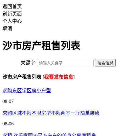
返回首页
刷新页面
个人中心
取消
沙市房产租售列表
关键字:
沙市房产租售列表 [
我要发布信息
]
求购东区学区房小户型
08-07
求购区域不限不限房型不限两室一厅简单装修
08-06
求租:欢乐家园50平方左右的单身公寓廉租房