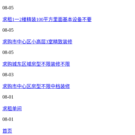
08-05
求租1一2楼精装100平方里面基本设备不要
08-05
求购市中心区小高层3室精致装修
08-05
求购城东区域房型不限装修不限
08-03
求购市中心区房型不限中档装修
08-01
求租单间
08-01
首页