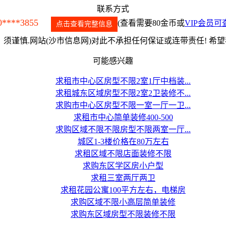
联系方式
0****3855
(查看需要80金币或
VIP会员可
点击查看完整信息
须谨慎.网站(沙市信息网)对此不承担任何保证或连带责任! 希
可能感兴趣
求租市中心区房型不限2室1厅中档装...
求租城东区域房型不限2室2卫装修不...
求购市中心区房型不限一室一厅一卫...
求租市中心简单装修400-500
求购区域不限不限房型不限两室一厅...
城区1-3楼价格在80万左右
求租区域不限店面装修不限
求购东区学区房小户型
求租三室两厅两卫
求租花园公寓100平方左右，电梯房
求购区域不限小高层简单装修
求购东区域房型不限装修不限