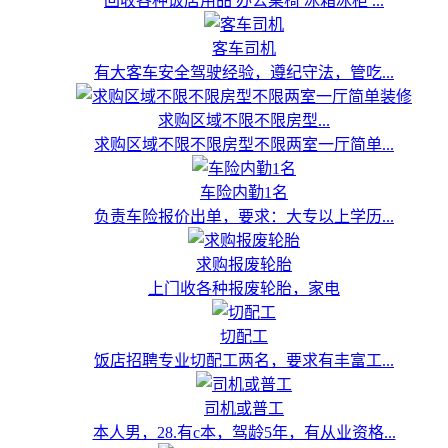
回收各种饭店用品 办公桌椅 冰箱冰柜 ...
客车司机
有大客车安全驾驶经验，遵纪守法，管吃...
求购区域不限不限房型...
求购区域不限不限房型不限两室一厅简单...
车险内勤1名
负责车险报价出单，要求：大专以上学历...
求购报废轮胎
上门收各种报废轮胎，家电
切配工
饭店招聘专业切配工两名，要求有丰富工...
司机或普工
本人男，28.有c本，驾龄5年，有从业资格...