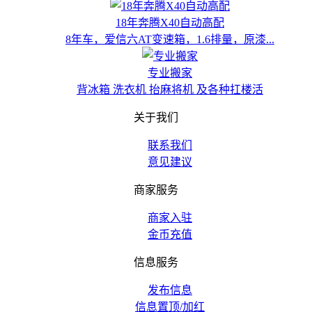
18年奔腾X40自动高配
8年车，爱信六AT变速箱，1.6排量，原漆...
专业搬家
背冰箱 洗衣机 抬麻将机 及各种扛楼活
关于我们
联系我们
意见建议
商家服务
商家入驻
金币充值
信息服务
发布信息
信息置顶/加红